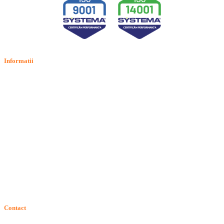
Informatii
Termeni si conditii
Politica de confidentialitate
Politica de cookie
Intrebari frecvente
Contact
ANPC
Solutionarea Online a Litigiilor (SOL)
GDPR: Drepturile consumatorilor
Contact