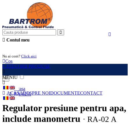
Contul meu
Intra in cont
Nu ai cont?
Click aici
Cos
CATEGORII PRODUSE
MENIU
×
Acasa
ACASA
DESPRE NOI
DOCUMENTE
CONTACT
RA-02 A
Regulator presiune pentru apa,
include manometru
· RA-02 A