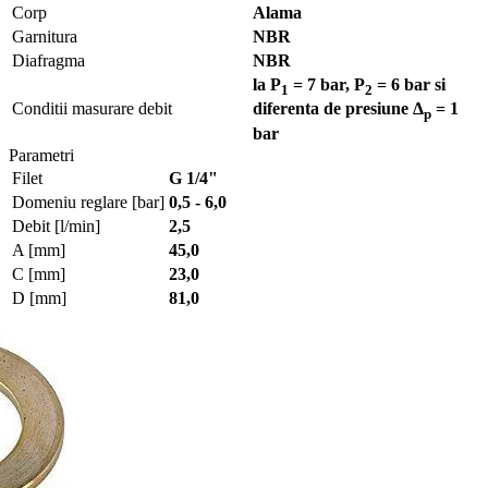
Corp
Alama
Garnitura
NBR
Diafragma
NBR
la P
= 7 bar, P
= 6 bar si
1
2
Conditii masurare debit
diferenta de presiune Δ
= 1
p
bar
Parametri
Filet
G 1/4"
Domeniu reglare [bar]
0,5 - 6,0
Debit [l/min]
2,5
A [mm]
45,0
C [mm]
23,0
D [mm]
81,0