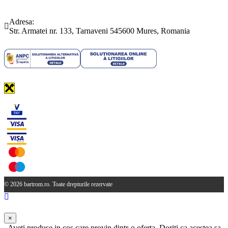
Telefon:
Email:
(0265) 442.346
bartrom@bartrom.ro
Adresa:
Str. Armatei nr. 133, Tarnaveni 545600 Mures, Romania
© 2026 bartrom.ro. Toate drepturile rezervate
×
Aveti produse in cos care provin dintr-o oferta. Doriti ca acestea sa