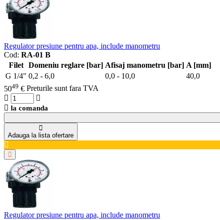
Regulator presiune pentru apa, include manometru
Cod:
RA-01 B
Filet
Domeniu reglare [bar]
Afisaj manometru [bar]
A [mm]
G 1/4"
0,2 - 6,0
0,0 - 10,0
40,0
49
50
€
Preturile sunt fara TVA
la comanda
Adauga la lista ofertare
Regulator presiune pentru apa, include manometru