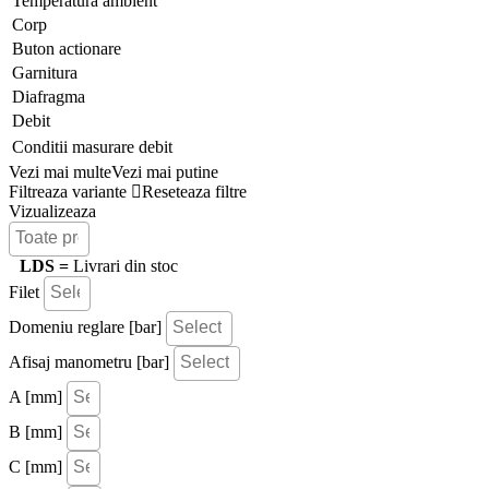
Temperatura ambient
Corp
Buton actionare
Garnitura
Diafragma
Debit
Conditii masurare debit
Vezi mai multe
Vezi mai putine
Filtreaza variante
Reseteaza filtre
Vizualizeaza
LDS =
Livrari din stoc
Filet
Domeniu reglare [bar]
Afisaj manometru [bar]
A [mm]
B [mm]
C [mm]