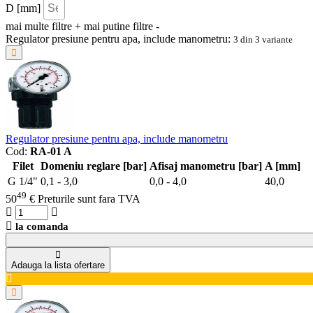
D [mm]
mai multe filtre +
mai putine filtre -
Regulator presiune pentru apa, include manometru:
3
din
3
variante
Regulator presiune pentru apa, include manometru
Cod:
RA-01 A
Filet
Domeniu reglare [bar]
Afisaj manometru [bar]
A [mm]
G 1/4"
0,1 - 3,0
0,0 - 4,0
40,0
49
50
€
Preturile sunt fara TVA
la comanda
Adauga la lista ofertare