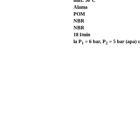
max. 50°C
Alama
POM
NBR
NBR
18 l/min
la P
= 6 bar, P
= 5 bar (apa) s
1
2