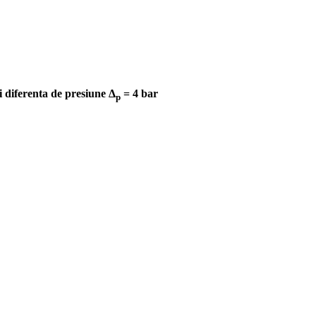
i diferenta de presiune Δ
= 4 bar
p