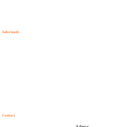
Informatii
Termeni si conditii
Politica de confidentialitate
Politica de cookie
Intrebari frecvente
Contact
ANPC
Solutionarea Online a Litigiilor (SOL)
GDPR: Drepturile consumatorilor
Contact
Telefon:
Email:
Adresa: