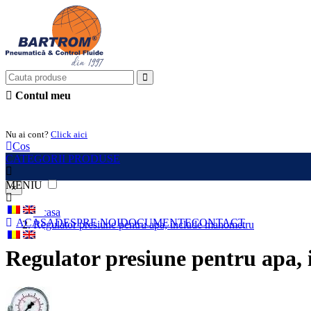
Contul meu
Intra in cont
Nu ai cont?
Click aici
Cos
CATEGORII PRODUSE
MENIU
×
Acasa
ACASA
DESPRE NOI
DOCUMENTE
CONTACT
Regulator presiune pentru apa, include manometru
Regulator presiune pentru apa,