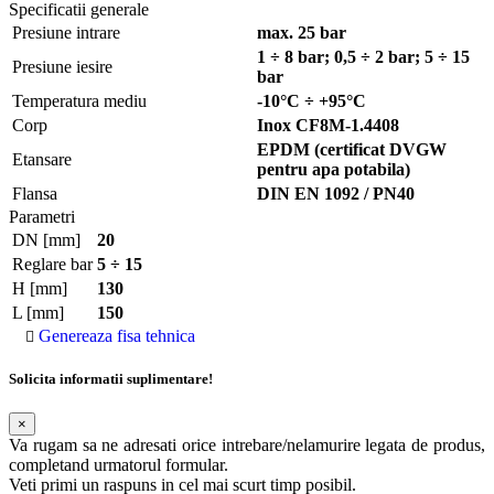
Specificatii generale
Presiune intrare
max. 25 bar
1 ÷ 8 bar; 0,5 ÷ 2 bar; 5 ÷ 15
Presiune iesire
bar
Temperatura mediu
-10°C ÷ +95°C
Corp
Inox CF8M-1.4408
EPDM (certificat DVGW
Etansare
pentru apa potabila)
Flansa
DIN EN 1092 / PN40
Parametri
DN [mm]
20
Reglare bar
5 ÷ 15
H [mm]
130
L [mm]
150
Genereaza fisa tehnica
Solicita informatii suplimentare!
×
Va rugam sa ne adresati orice intrebare/nelamurire legata de produs,
completand urmatorul formular.
Veti primi un raspuns in cel mai scurt timp posibil.