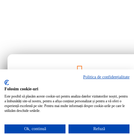
Politica de confidențialitate
Rămâi la curent!
Folosim cookie-uri
Este posibil să plasăm aceste cookie-uri pentru analiza datelor vizitatorilor noștri, pentru
Abonează-te la newsletter-ul Bartrom pentru a primi cele mai noi ofer
a îmbunătăți site-ul nostru, pentru a afișa conținut personalizat și pentru a vă oferi o
noutăți direct în inbox-ul tău.
experiență excelentă pe site. Pentru mai multe informații despre cookie-urile pe care le
utilizăm deschide setările.
Ok, continuă
Refuză
Abonează-te