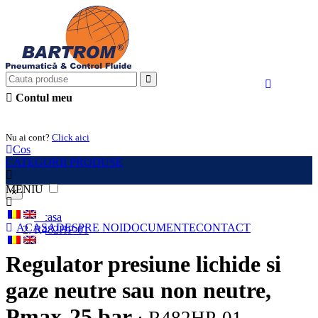
Contul meu
Intra in cont
Nu ai cont?
Click aici
Cos
CATEGORII PRODUSE
MENIU
×
Acasa
ACASA
DESPRE NOI
DOCUMENTE
CONTACT
R482HP-01
Regulator presiune lichide si
gaze neutre sau non neutre,
Pmax-25 bar