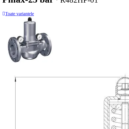
· R482HP-01
Toate variantele