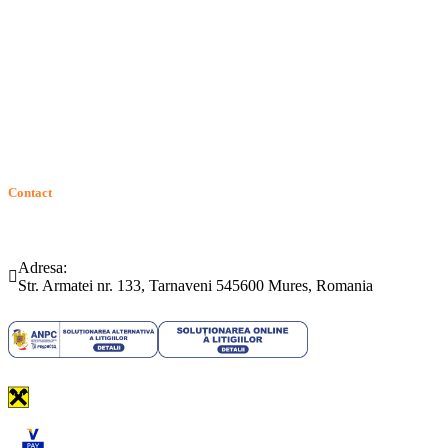
Intrebari frecvente
Contact
ANPC
Solutionarea Online a Litigiilor (SOL)
GDPR: Drepturile consumatorilor
Contact
Telefon:
Email:
(0265) 442.346
bartrom@bartrom.ro
Adresa:
Str. Armatei nr. 133, Tarnaveni 545600 Mures, Romania