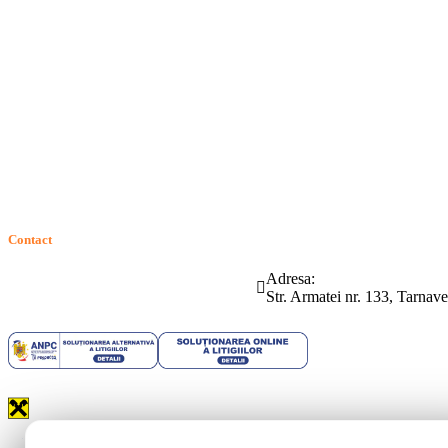
Politica de confidentialitate
Politica de cookie
Intrebari frecvente
Contact
ANPC
Solutionarea Online a Litigiilor (SOL)
GDPR: Drepturile consumatorilor
Contact
Telefon:
Email:
Adresa:
(0265) 442.346
bartrom@bartrom.ro
Str. Armatei nr. 133, Tarna