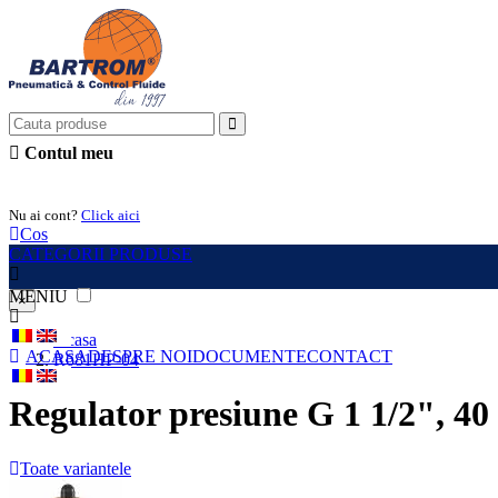
Contul meu
Intra in cont
Nu ai cont?
Click aici
Cos
CATEGORII PRODUSE
MENIU
×
Acasa
ACASA
DESPRE NOI
DOCUMENTE
CONTACT
R681HP-04
Regulator presiune G 1 1/2", 40 
Toate variantele