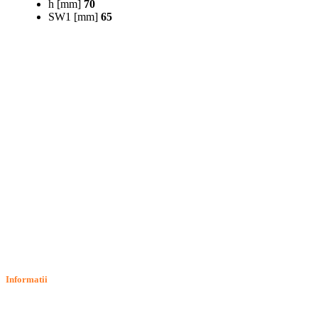
h [mm]
70
SW1 [mm]
65
Informatii
Termeni si conditii