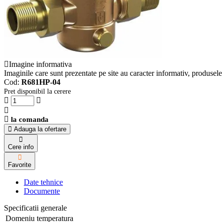
Imagine informativa
Imaginile care sunt prezentate pe site au caracter informativ, produsele 
Cod:
R681HP-04
Pret disponibil la cerere
la comanda
Adauga la ofertare
Cere info
Favorite
Date tehnice
Documente
Specificatii generale
Domeniu temperatura