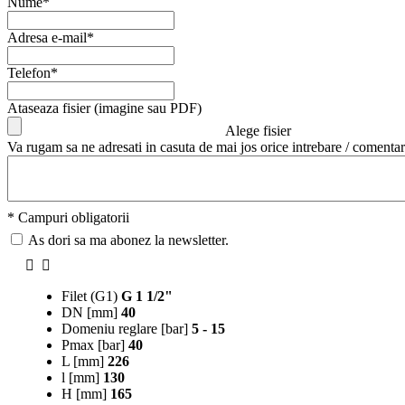
Nume*
Adresa e-mail*
Telefon*
Ataseaza fisier (imagine sau PDF)
Alege fisier
Va rugam sa ne adresati in casuta de mai jos orice intrebare / comentar
* Campuri obligatorii
As dori sa ma abonez la newsletter.
Filet (G1)
G 1 1/2"
DN [mm]
40
Domeniu reglare [bar]
5 - 15
Pmax [bar]
40
L [mm]
226
l [mm]
130
H [mm]
165