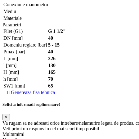
Conexiune manometru
Mediu
Materiale
Parametri
Filet (G1)
G 1 1/2"
DN [mm]
40
Domeniu reglare [bar]
5 - 15
Pmax [bar]
40
L [mm]
226
l [mm]
130
H [mm]
165
h [mm]
70
SW1 [mm]
65
Genereaza fisa tehnica
Solicita informatii suplimentare!
×
Va rugam sa ne adresati orice intrebare/nelamurire legata de produs, 
Veti primi un raspuns in cel mai scurt timp posibil.
Multumim!