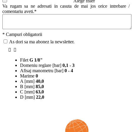
Alege fisier
Va rugam sa ne adresati in casuta de mai jos orice intrebare /
comentariu aveti.*
* Campuri obligatorii
As dori sa ma abonez la newsletter.
Filet
G 1/8"
Domeniu reglare [bar]
0,1 - 3
Afisaj manometru [bar]
0 - 4
Marime
0
A [mm]
40,0
B [mm]
85,0
C [mm]
63,0
D [mm]
22,0