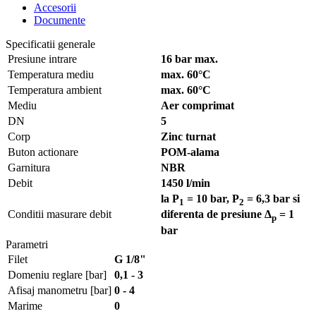
Accesorii
Documente
Specificatii generale
Presiune intrare
16 bar max.
Temperatura mediu
max. 60°C
Temperatura ambient
max. 60°C
Mediu
Aer comprimat
DN
5
Corp
Zinc turnat
Buton actionare
POM-alama
Garnitura
NBR
Debit
1450 l/min
la P
= 10 bar, P
= 6,3 bar si
1
2
Conditii masurare debit
diferenta de presiune Δ
= 1
p
bar
Parametri
Filet
G 1/8"
Domeniu reglare [bar]
0,1 - 3
Afisaj manometru [bar]
0 - 4
Marime
0