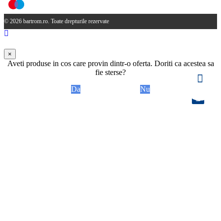
© 2026 bartrom.ro. Toate drepturile rezervate
×
Aveti produse in cos care provin dintr-o oferta. Doriti ca acestea sa
fie sterse?
Da
Nu