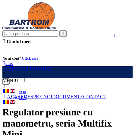
Contul meu
Intra in cont
Nu ai cont?
Click aici
Cos
CATEGORII PRODUSE
MENIU
×
Acasa
ACASA
DESPRE NOI
DOCUMENTE
CONTACT
R01-3
Regulator presiune cu
manometru, seria Multifix
Mini