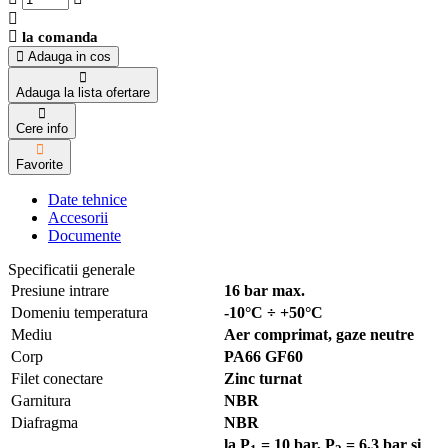
la comanda
Adauga in cos
Adauga la lista ofertare
Cere info
Favorite
Date tehnice
Accesorii
Documente
Specificatii generale
Presiune intrare
16 bar max.
Domeniu temperatura
-10°C ÷ +50°C
Mediu
Aer comprimat, gaze neutre
Corp
PA66 GF60
Filet conectare
Zinc turnat
Garnitura
NBR
Diafragma
NBR
la P
= 10 bar, P
= 6,3 bar si