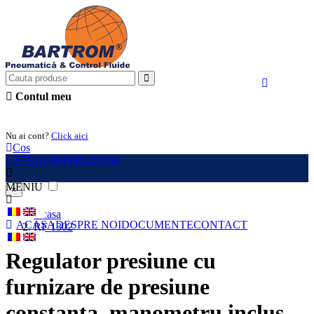
Contul meu
Intra in cont
Nu ai cont?
Click aici
Cos
CATEGORII PRODUSE
MENIU
×
Acasa
ACASA
DESPRE NOI
DOCUMENTE
CONTACT
RF 1302
Regulator presiune cu
furnizare de presiune
constanta, manometru inclus,