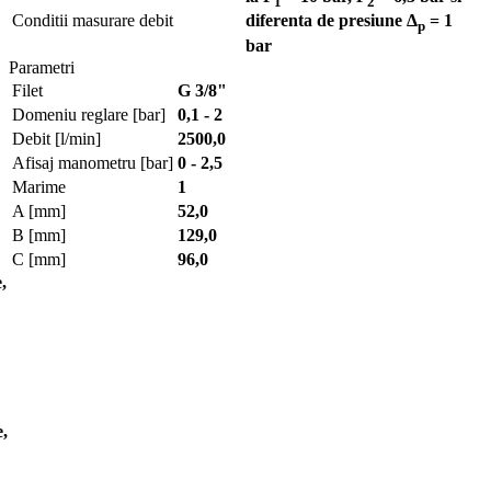
1
2
Conditii masurare debit
diferenta de presiune Δ
= 1
p
bar
Parametri
Filet
G 3/8"
Domeniu reglare [bar]
0,1 - 2
Debit [l/min]
2500,0
Afisaj manometru [bar]
0 - 2,5
Marime
1
A [mm]
52,0
B [mm]
129,0
C [mm]
96,0
,
e,