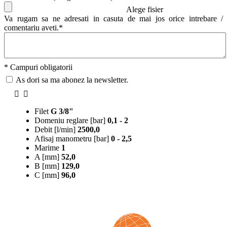
Alege fisier
Va rugam sa ne adresati in casuta de mai jos orice intrebare /
comentariu aveti.*
* Campuri obligatorii
As dori sa ma abonez la newsletter.
Filet
G 3/8"
Domeniu reglare [bar]
0,1 - 2
Debit [l/min]
2500,0
Afisaj manometru [bar]
0 - 2,5
Marime
1
A [mm]
52,0
B [mm]
129,0
C [mm]
96,0