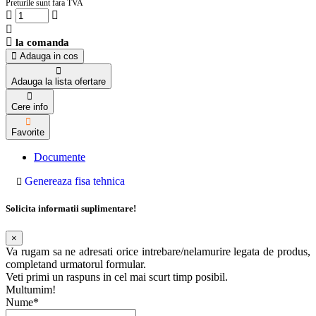
Preturile sunt fara TVA
la comanda
Adauga in cos
Adauga la lista ofertare
Cere info
Favorite
Documente
Genereaza fisa tehnica
Solicita informatii suplimentare!
×
Va rugam sa ne adresati orice intrebare/nelamurire legata de produs,
completand urmatorul formular.
Veti primi un raspuns in cel mai scurt timp posibil.
Multumim!
Nume*