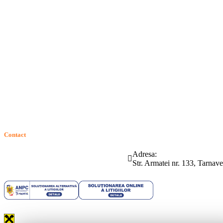
Termeni si conditii
Politica de confidentialitate
Politica de cookie
Intrebari frecvente
Contact
ANPC
Solutionarea Online a Litigiilor (SOL)
GDPR: Drepturile consumatorilor
Contact
Telefon:
Email:
Adresa:
(0265) 442.346
bartrom@bartrom.ro
Str. Armatei nr. 133, Tarna