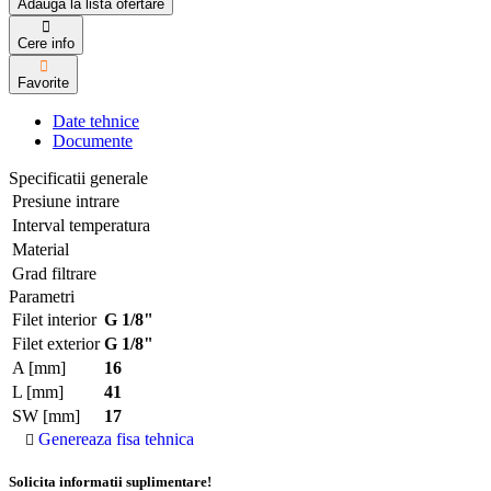
Adauga la lista ofertare
Cere info
Favorite
Date tehnice
Documente
Specificatii generale
Presiune intrare
Interval temperatura
Material
Grad filtrare
Parametri
Filet interior
G 1/8"
Filet exterior
G 1/8"
A [mm]
16
L [mm]
41
SW [mm]
17
Genereaza fisa tehnica
Solicita informatii suplimentare!