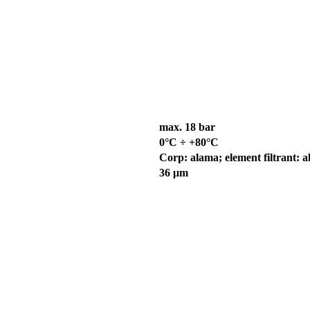
max. 18 bar
0°C ÷ +80°C
Corp: alama; element filtrant: 
36 μm