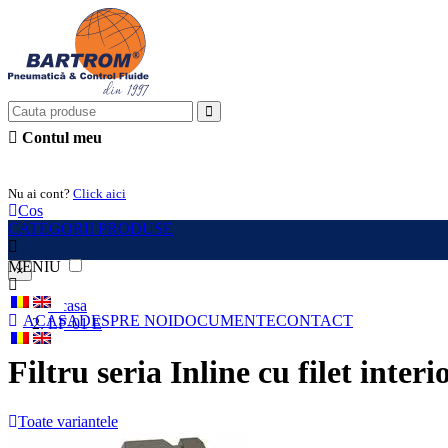
Contul meu
Intra in cont
Nu ai cont?
Click aici
Cos
CATEGORII PRODUSE
MENIU
×
Acasa
ACASA
DESPRE NOI
DOCUMENTE
CONTACT
LF-01 E
Filtru seria Inline cu filet inter
Toate variantele