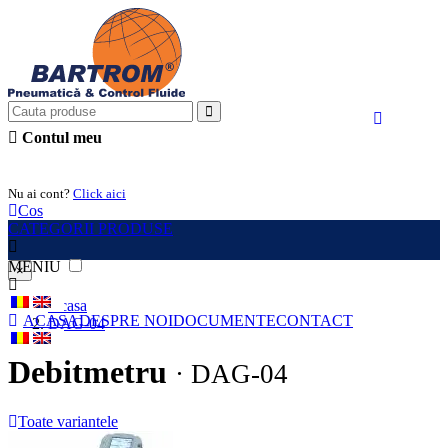
Contul meu
Intra in cont
Nu ai cont?
Click aici
Cos
CATEGORII PRODUSE
MENIU
×
Acasa
ACASA
DESPRE NOI
DOCUMENTE
CONTACT
DAG-04
Debitmetru
· DAG-04
Toate variantele