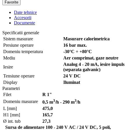
Favorite
Date tehnice
Accesorii
Documente
Specificatii generale
Sistem masurare
Masurare calorimetrica
Presiune operare
16 bar max.
Domeniu temperatura
-30°C ÷ +80°C
Mediu
Aer comprimat, gaze neutre
Analog 4 - 20 mA, iesire impuls
Iesire
(separata galvanic)
Tensiune operare
24 V DC
Display
Iluminat
Parametri
Filet
R 1"
3
3
Domeniu masurare
0,5 m
/h - 290 m
/h
L [mm]
475,0
H1 [mm]
165,7
Ø int. tub
27,3
Sursa de alimentare 100 - 240 V AC / 24 V DC, 5 poli,