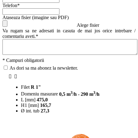
Telefon*
Ataseaza fisier (imagine sau PDF)
Alege fisier
Va rugam sa ne adresati in casuta de mai jos orice intrebare /
comentariu aveti.*
* Campuri obligatorii
As dori sa ma abonez la newsletter.
Filet
R 1"
3
3
Domeniu masurare
0,5 m
/h - 290 m
/h
L [mm]
475,0
H1 [mm]
165,7
Ø int. tub
27,3