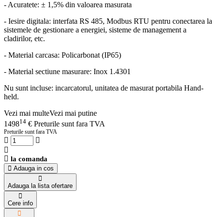
- Acuratete: ± 1,5% din valoarea masurata
- Iesire digitala: interfata RS 485, Modbus RTU pentru conectarea la
sistemele de gestionare a energiei, sisteme de management a
cladirilor, etc.
- Material carcasa: Policarbonat (IP65)
- Material sectiune masurare: Inox 1.4301
Nu sunt incluse: incarcatorul, unitatea de masurat portabila Hand-
held.
Vezi mai multe
Vezi mai putine
14
1498
€
Preturile sunt fara TVA
Preturile sunt fara TVA
la comanda
Adauga in cos
Adauga la lista ofertare
Cere info