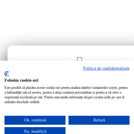
Politica de confidențialitate
Rămâi la curent!
Folosim cookie-uri
Este posibil să plasăm aceste cookie-uri pentru analiza datelor vizitatorilor noștri, pentru
Abonează-te la newsletter-ul Bartrom pentru a primi cele mai noi ofer
a îmbunătăți site-ul nostru, pentru a afișa conținut personalizat și pentru a vă oferi o
noutăți direct în inbox-ul tău.
experiență excelentă pe site. Pentru mai multe informații despre cookie-urile pe care le
utilizăm deschide setările.
Ok, continuă
Refuză
Abonează-te
Nu, modifică