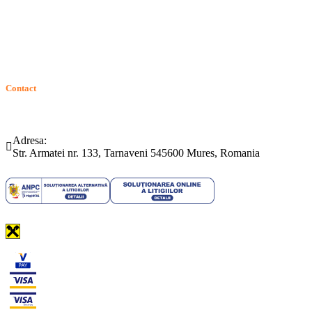
Solutionarea Online a Litigiilor (SOL)
GDPR: Drepturile consumatorilor
Contact
Telefon:
Email:
(0265) 442.346
bartrom@bartrom.ro
Adresa:
Str. Armatei nr. 133, Tarnaveni 545600 Mures, Romania