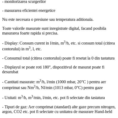
- monitorizarea scurgerilor
- masurarea eficientei energetice
Nu este necesara o presiune sau temperatura aditionala.
Toate valorile masurate sunt inregistrate digital, facand posibila
masurarea foarte rapida si precisa.
3
- Display: Consum curent in l/min, m
/h, etc. si consum total (citirea
3
contorului) in m
, l, etc.
- Consumul total (citirea contorului) poate fi resetat la 0 din tastatura
- Displayul se poate roti 180°, dispozitivul de masurat poate fi
desurubat
3
- Cantitati masurate: m
/h, l/min (1000 mbar, 20°C ) pentru aer
3
comprimat sau Nm
/h, Nl/min (1013 mbar, 0°C) pentru gaze
3
3
- Unitati: m
/h, m
/min, l/min, etc. pot fi selectate din tastatura
- Tipuri de gaz: Aer comprimat (standard) alte gaze precum nitrogen,
argon, CO2 etc. pot fi selectate cu unitatea de masurare Hand-held