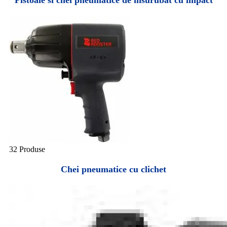
Pistoale si chei pneumatice de insurubat cu impact
32 Produse
Chei pneumatice cu clichet