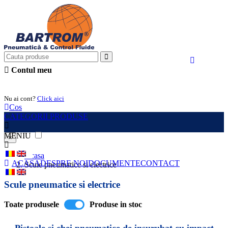
Contul meu
Intra in cont
Nu ai cont?
Click aici
Cos
CATEGORII PRODUSE
MENIU
×
Acasa
ACASA
DESPRE NOI
DOCUMENTE
CONTACT
Scule pneumatice si electrice
Scule pneumatice si electrice
Toate produsele
Produse in stoc