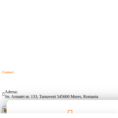
Termeni si conditii
Politica de confidentialitate
Politica de cookie
Intrebari frecvente
Contact
ANPC
Solutionarea Online a Litigiilor (SOL)
GDPR: Drepturile consumatorilor
Contact
Telefon:
Email:
(0265) 442.346
bartrom@bartrom.ro
Adresa:
Str. Armatei nr. 133, Tarnaveni 545600 Mures, Romania