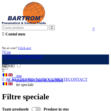
Contul meu
Intra in cont
Nu ai cont?
Click aici
Cos
CATEGORII PRODUSE
MENIU
×
Acasa
ACASA
DESPRE NOI
DOCUMENTE
CONTACT
Preparare Aer/Gaze & Apa/Abur
Filtre speciale
Filtre speciale
Toate produsele
Produse in stoc